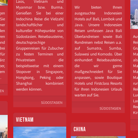
Laos, Vietnam und
Myanmar bzw. Burma.
Wir bieten Ihnen
gen
Genießen Sie bei einer
ausgesuchte Indonesien
Sie
Indochina Reise die Vielzahl
Hotels auf Bali, Lombok und
ner
landschaftlicher und
Java. Unsere Indonesien
den
kultureller Höhepunkte von
Reisen umfassen Java Bali
en
Südostasien. Reisebausteine,
Überlandreisen sowie Bali
Au
und
deutschsprachige
Rundreisen nebst Reisen u.a.
Re
ei
Gruppenreisen für Zubucher
auf Sumatra, Sumba,
Gr
für
zu festen Terminen und
Sulawesi und Komodo. Über
Ma
ärz
Privatreisen die
einhundert Reisebausteine,
al
er,
beispielsweise mit einem
die wir gerne
Ma
rem
Stopover in Singapore,
maßgeschneidert für Sie
Ma
.
Hongkong, Peking oder
anpassen, sowie Boutique
Ma
Shanghai kombiniert
Hotels und Firstclass Resorts
r
werden können.
für Ihren Indonesien Urlaub
Re
IEN
warten auf Sie.
Lu
La
SÜDOSTASIEN
Re
SÜDOSTASIEN
Ki
VIETNAM
CHINA