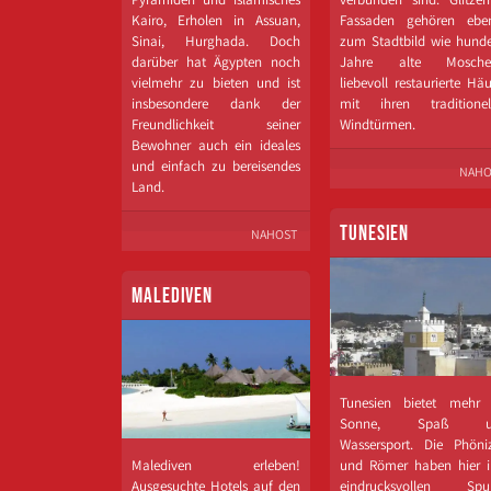
Kairo, Erholen in Assuan,
Fassaden gehören ebe
Sinai, Hurghada. Doch
zum Stadtbild wie hunde
darüber hat Ägypten noch
Jahre alte Mosche
vielmehr zu bieten und ist
liebevoll restaurierte Hä
insbesondere dank der
mit ihren traditionel
Freundlichkeit seiner
Windtürmen.
Bewohner auch ein ideales
und einfach zu bereisendes
NAHO
Land.
TUNESIEN
NAHOST
MALEDIVEN
Tunesien bietet mehr 
Sonne, Spaß u
Wassersport. Die Phöniz
Malediven erleben!
und Römer haben hier i
Ausgesuchte Hotels auf den
eindrucksvollen Spu