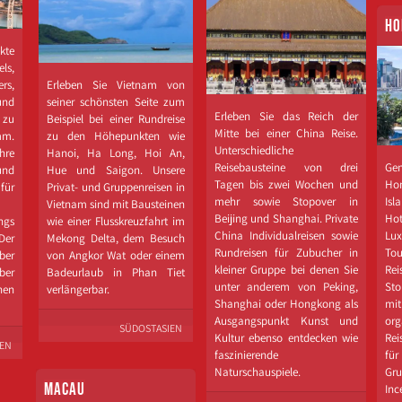
HO
kte
ls,
rs,
Erleben Sie Vietnam von
und
seiner schönsten Seite zum
Erleben Sie das Reich der
 zu
Beispiel bei einer Rundreise
Mitte bei einer China Reise.
mm.
zu den Höhepunkten wie
Unterschiedliche
hre
Hanoi, Ha Long, Hoi An,
Reisebausteine von drei
Gen
und
Hue und Saigon. Unsere
Tagen bis zwei Wochen und
Ho
ür
Privat-​ und Gruppenreisen in
mehr sowie Stopover in
Isl
Vietnam sind mit Bausteinen
Beijing und Shanghai. Private
Hot
ngs
wie einer Flusskreuzfahrt im
China Individualreisen sowie
Lu
er
Mekong Delta, dem Besuch
Rundreisen für Zubucher in
To
ber
von Angkor Wat oder einem
kleiner Gruppe bei denen Sie
Re
ber
Badeurlaub in Phan Tiet
unter anderem von Peking,
Sto
en
verlängerbar.
Shanghai oder Hongkong als
mit
Ausgangspunkt Kunst und
org
SÜDOSTASIEN
Kultur ebenso entdecken wie
Rei
IEN
faszinierende
fü
Naturschauspiele.
Gru
MACAU
Inc