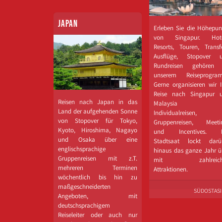
JAPAN
Erleben Sie die Höhepun
von Singapur. Hote
Resorts, Touren, Transfe
Ausflüge, Stopover 
Rundreisen gehören
unserem Reiseprogra
Gerne organisieren wir I
Reise nach Singapur 
Reisen nach Japan in das
Malaysia f
Land der aufgehenden Sonne
Individualreisen,
von Stopover für Tokyo,
Gruppenreisen, Meeti
Kyoto, Hiroshima, Nagayo
und Incentives. D
und Osaka über eine
Stadtsaat lockt darü
englischsprachige
hinaus das ganze Jahr ü
Gruppenreisen mit z.T.
mit zahlreich
mehreren Terminen
Attraktionen.
wöchentlich bis hin zu
maßgeschneiderten
SÜDOSTAS
Angeboten, mit
deutschsprachigem
Reiseleiter oder auch nur