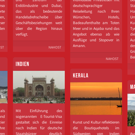
nso
Erdölindustrie und Dubai,
deutschsprachiger
St
rte
das als bedeutende
Reiseleitung nach Ihren
Ha
en,
Handelsdrehscheibe über
Wünschen, Hotels,
U
user
Geschäftsbeziehungen weit
Badeaufenthalte am Toten
Ku
len
über die Region hinaus
Meer und in Aqaba rund das
Ty
verfügt.
Angebot ebenso ab wie
d
Ausflüge und Stopover in
Au
Amann.
de
ST
NAHOST
Gr
Be
NAHOST
INDIEN
KERALA
M
als
Mit Einführung des
nd
sogenannten E-​Tourist-Visa
ier
gestaltet sich die Einreise
Kunst und Kultur reflektieren
hre
nach Indien für deutsche
die Boutiquehotels im
ren
Staatsbürger deutlich
Südwesten von Indien
Aus