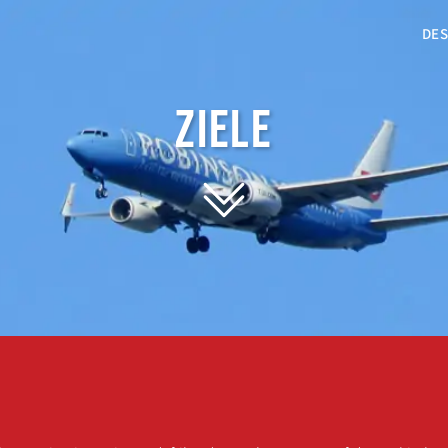
DES
ZIELE