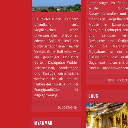
Ihren Augen im Sand 
Wüste flimmer
Karawanenstraßen und 
Bali bietet seinen Besuchern
mächtigen Mogulherrsch
unendliche viele
Frauen in kunterbun
Möglichkeiten einen
Saris, die Farbtupfer set
unvergesslichen Urlaub zu
und zahllose frem
erleben. Bali, die Insel der
Geräusche und Gerüch
Götter, ist auch eine Insel der
Doch die Märchenw
Vielfalt. Ganz Bali wirkt wie
Rajasthans ist nur e
ein gewaltiger tropischer
Kulisse für die quirl
Garten. Dichtgrüne Wälder,
Gegenwart Indiens mit ü
Reisterrassen, Sandstrände
einer Milliarde Einwohner
und karstige Küstenstriche
wechseln sich ab und die
INDISCHER OZ
Farben des Hibiskus und der
Frangipaniblüten ist
allgegenwärtig.
LAOS
SÜDOSTASIEN
MYANMAR