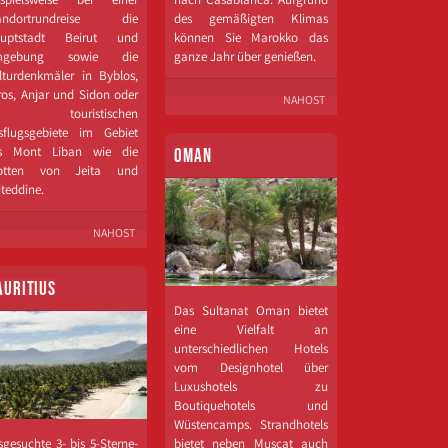
andortrundreise die
des gemäßigten Klimas
uptstadt Beirut und
können Sie Marokko das
mgebung sowie die
ganze Jahr über genießen.
lturdenkmäler in Byblos,
ros, Anjar und Sidon oder
NAHOST
ie touristischen
sflugsgebiete im Gebiet
s Mont Liban wie die
OMAN
otten von Jeita und
iteddine.
NAHOST
AURITIUS
Das Sultanat Oman bietet
eine Vielfalt an
unterschiedlichen Hotels
vom Designhotel über
Luxushotels zu
Boutiquehotels und
Wüstencamps. Strandhotels
gesuchte 3- bis 5-​Sterne-
bietet neben Muscat auch