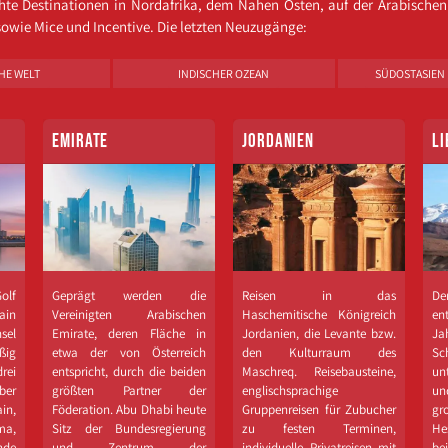
chte Destinationen in Nordafrika, dem Nahen Osten, auf der Arabischen
 sowie Mice und Incentive. Die letzten Neuzugänge:
HE WELT
INDISCHER OZEAN
SÜDOSTASIEN 
EMIRATE
JORDANIEN
L
olf
Geprägt werden die
Reisen in das
De
ain
Vereinigten Arabischen
Haschemitische Königreich
en
sel
Emirate, deren Fläche in
Jordanien, die Levante bzw.
Ja
ßig
etwa der von Österreich
den Kulturraum des
Sc
drei
entspricht, durch die beiden
Maschreq. Reisebausteine,
un
ber
größten Partner der
englischsprachige
un
in,
Föderation. Abu Dhabi heute
Gruppenreisen für Zubucher
gr
ma,
Sitz der Bundesregierung
zu festen Terminen,
H
nde
und Zentrum der
individuelle Privatreisen mit
be