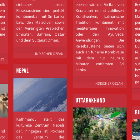
olk
einfacher, unsere
ebenso wie die Vielfalt von
Res
dem
Reisebausteine sind perfekt
Kerala sei es mit zahllosen
B
hen
kombinierbar mit Sri Lanka
Kunstwerken, kulinarische
Ma
ion
bzw. den Malediven sowie
Tradition kombiniert mit
pe
ist
den Vereinigten Arabischen
mediterraner Innovation
ei
ne
Emiraten, Bahrain, Qatar
oder den Ayurveda
de
und dem Sultanat Oman.
Anwendungen. Die
be
Reisebausteine bieten sich
Du
auch an für eine Kombireise
Ru
INDISCHER OZEAN
mit dem nur neunzig
au
ST
Minuten entfernten Sri
s
Lanka.
be
NEPAL
i
ga
INDISCHER OZEAN
UTTARAKHAND
BI
Kathmandu stellt das
kulturelle Zentrum Nepals
und
dar, hingegen ist Pokhara
vor
das Zentrum des