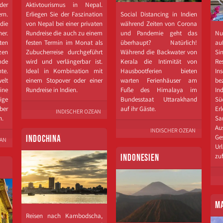
der
Aktivtourismus in Nepal.
n.
Erliegen Sie der Faszination
Social Distancing in Indien
die
von Nepal bei einer privaten
während Zeiten von Corona
er.
Rundreise die auch zu einem
und Pandemie geht das
Nu
ten
festen Termin im Monat als
überhaupt? Natürlich!
au
zen
Zubucherreise durchgeführt
Während die Backwater von
Si
de
wird und verlängerbar ist.
Kerala die Intimität von
Re
te.
Ideal in Kombination mit
Hausbootferien bieten
Ins
elt
einem Stopover oder einer
warten Ferienhäuser am
be
ine
Rundreise in Indien.
Fuße des Himalaya im
I
ige
Bundesstaat Uttarakhand
Sü
ber
auf ihr Gäste.
E
INDISCHER OZEAN
n.
Sa
Au
INDISCHER OZEAN
G
INDOCHINA
EAN
Ur
zuf
INDONESIEN
M
Reisen nach Kambodscha,