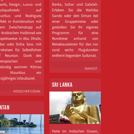
orts, Design-​, Luxus-​ und
Barka, Sohar und Salalah.
outiquehotels auf
Erleben Sie die Wahiba
uritius und Rodrigues
Sands oder den Oman bei
rfekt in Kombination mit
einer Gruppenreise oder
nem Zwischenstopp auf
gestalten Sie Ihr eigenes
r Arabischen Halbinsel wie
Programm für eine
ispielsweise in Abu Dhabi,
Rundreise anhand von
bai oder Doha bzw. mit
Reisebausteinen für das nur
ndreisen für Selbstfahrer
rund sechs Flugstunden
f Reunion. Dank des
entfernt liegenden Sultanat.
ubtropischen und
ständig warmen Klimas
NAHOST
st Mauritius ein
nzjähriges Urlaubsziel.
SRI LANKA
INDISCHER OZEAN
NTAN
Perle im Indischen Ozean,