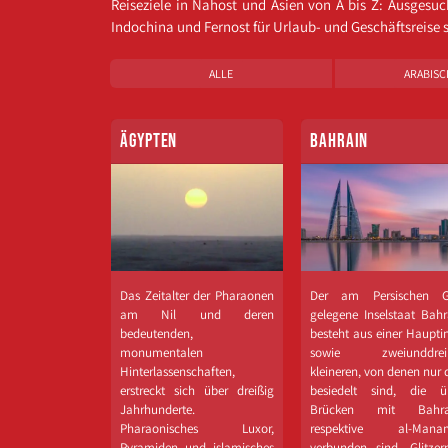
Reiseziele in Nahost und Asien von A bis Z: Ausgesu
Indochina und Fernost für Urlaub-​ und Geschäftsreise
ALLE
ARABISC
ÄGYPTEN
BAHRAIN
Das Zeitalter der Pharaonen
Der am Persischen G
am Nil und deren
gelegene Inselstaat Bahr
bedeutenden,
besteht aus einer Hauptin
monumentalen
sowie zweiunddrei
Hinterlassenschaften,
kleineren, von denen nur 
erstreckt sich über dreißig
besiedelt sind, die ü
Jahrhunderte.
Brücken mit Bahra
Pharaonisches Luxor,
respektive al-​Mana
Pyramiden und islamisches
verbunden sind. Glitzer