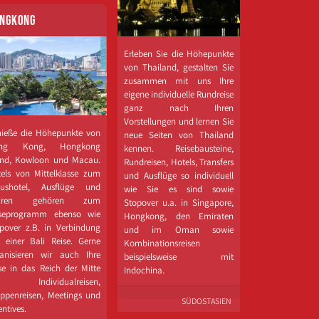
NGKONG
Erleben Sie die Höhepunkte
von Thailand, gestalten Sie
zusammen mit uns Ihre
eigene individuelle Rundreise
ganz nach Ihren
Vorstellungen und lernen Sie
ieße die Höhepunkte von
neue Seiten von Thailand
ng Kong, Hongkong
kennen. Reisebausteine,
and, Kowloon und Macau.
Rundreisen, Hotels, Transfers
els von Mittelklasse zum
und Ausflüge so individuell
xushotel, Ausflüge und
wie Sie es sind sowie
uren gehören zum
Stopover u.a. in Singapore,
iseprogramm ebenso wie
Hongkong, den Emiraten
pover z.B. in Verbindung
und im Oman sowie
 einer Bali Reise. Gerne
Kombinationsreisen
anisieren wir auch Ihre
beispielsweise mit
se in das Reich der Mitte
Indochina.
r Individualreisen,
ppenreisen, Meetings und
SÜDOSTASIEN
entives.