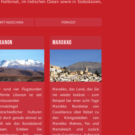
 Halbinsel, im Indischen Ozean sowie in Südostasien,
MIT INDOCHINA
FERNOST
IBANON
MAROKKO
r rund vier Flugstunden
Marokko, das Land, das Sie
tfernte Libanon ist seit
nie wieder loslässt – zum
hrtausenden
Beispiel bei einer acht Tage
hmelztiegel
Marokko Rundreise von
terschiedlicher Kulturen
Casablanca über Rabat zu
d doch gerade einmal so
den Königsstädten von
oß wie das Bundesland
Marokko Meknes, Fes und
essen. Erleben Sie
Marrakesch und zurück
ispielsweise bei einer
nach Casablanca. Aufgrund