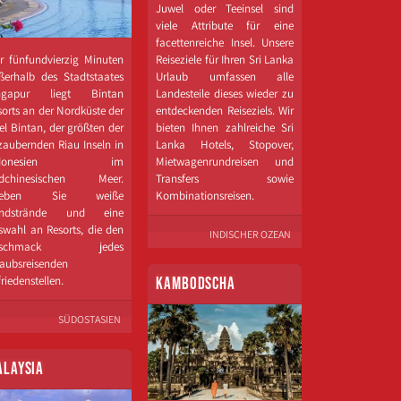
Juwel oder Teeinsel sind
viele Attribute für eine
facettenreiche Insel. Unsere
r fünfundvierzig Minuten
Reiseziele für Ihren Sri Lanka
ßerhalb des Stadtstaates
Urlaub umfassen alle
ngapur liegt Bintan
Landesteile dieses wieder zu
sorts an der Nordküste der
entdeckenden Reiseziels. Wir
el Bintan, der größten der
bieten Ihnen zahlreiche Sri
zaubernden Riau Inseln in
Lanka Hotels, Stopover,
ndonesien im
Mietwagenrundreisen und
dchinesischen Meer.
Transfers sowie
rleben Sie weiße
Kombinationsreisen.
ndstrände und eine
swahl an Resorts, die den
INDISCHER OZEAN
eschmack jedes
laubsreisenden
riedenstellen.
KAMBODSCHA
SÜDOSTASIEN
ALAYSIA