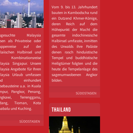
Vom 9. bis 13. Jahrhundert
bauten in Kambodscha rund
ein Dutzend Khmer-​Könige,
deren Reich auf dem
Höhepunkt der Macht die
sgesuchte Malaysia
gesamte indochinesische
isen als Privatreise oder
Halbinsel umfasste, inmitten
uppenreise auf der
des Urwalds ihre Paläste
laiischen Halbinsel und
denen rasch hinduistische
s Kombinationsreise
Tempel und buddhistische
laysia Singapur. Unsere
Heiligtümer folgten und die
laysia Angebote für Ihren
heute die Tempelanlage des
laysia Urlaub umfassen
sagenumwobenen Angkor
und einhundert
bilden.
isebausteine u.a. in Kuala
mpur, Pangkor, Penang,
SÜDOSTASIEN
ngkawi, Terrengganu,
dang, Tioman, Kota
nabalu und Kuching.
THAILAND
SÜDOSTASIEN