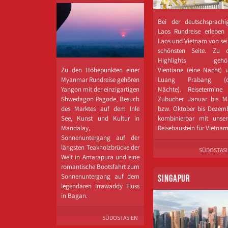
Bei der deutschsprachi
Laos Rundreise erleben 
Laos und Vietnam von sei
schönsten Seite. Zu 
Highlights gehör
Zu den Höhepunkten einer
Vientiane (eine Nacht) 
Myanmar Rundreise gehören
Luang Prabang (dr
Yangon mit der einzigartigen
Nächte). Reisetermine 
Shwedagon Pagode, Besuch
Zubucher Januar bis M
des Marktes auf dem Inle
bzw. Oktober bis Dezemb
See, Kunst und Kultur in
kombinierbar mit unse
Mandalay,
Reisebaustein für Vietnam
Sonnenuntergang auf der
längsten Teakholzbrücke der
SÜDOSTAS
Welt in Amarapura und eine
romantische Bootsfahrt zum
Sonnenuntergang auf dem
SINGAPUR
legendären Irrawaddy Fluss
in Bagan.
SÜDOSTASIEN